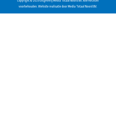
Copyright © 2025 Uitgeverij Media Totaal Noord BV. Alle Rechten
voorbehouden. Website realisatie door Media Totaal Noord BV.