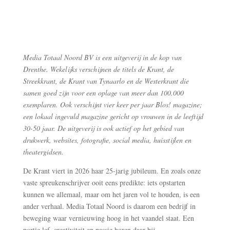
Media Totaal Noord BV is een uitgeverij in de kop van
Drenthe. Wekelijks verschijnen de titels de Krant, de
Streekkrant, de Krant van Tynaarlo en de Westerkrant die
samen goed zijn voor een oplage van meer dan 100.000
exemplaren. Ook verschijnt vier keer per jaar Blos! magazine;
een lokaal ingevuld magazine gericht op vrouwen in de leeftijd
30-50 jaar. De uitgeverij is ook actief op het gebied van
drukwerk, websites, fotografie, social media, huisstijlen en
theatergidsen.
De Krant viert in 2026 haar 25-jarig jubileum. En zoals onze
vaste spreukenschrijver ooit eens predikte: iets opstarten
kunnen we allemaal, maar om het jaren vol te houden, is een
ander verhaal. Media Totaal Noord is daarom een bedrijf in
beweging waar vernieuwing hoog in het vaandel staat. Een
portie lef, creativiteit en passie horen daar bij.